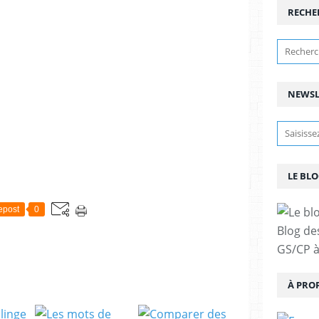
RECHE
NEWSL
LE BLO
epost
0
Blog de
GS/CP à
À PRO