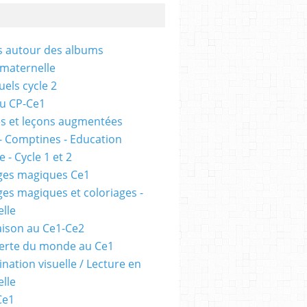
és autour des albums
 maternelle
uels cycle 2
au CP-Ce1
s et leçons augmentées
- Comptines - Education
 - Cycle 1 et 2
ges magiques Ce1
ges magiques et coloriages -
lle
ison au Ce1-Ce2
erte du monde au Ce1
nation visuelle / Lecture en
lle
Ce1