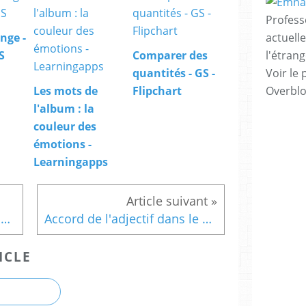
Profess
actuell
nge -
l'étrang
S
Comparer des
Voir le 
quantités - GS -
Overbl
Les mots de
Flipchart
l'album : la
couleur des
émotions -
Learningapps
Accord de l'adjectif dans le groupe nominal
Accord de l'adjectif dans le groupe nominal
ICLE