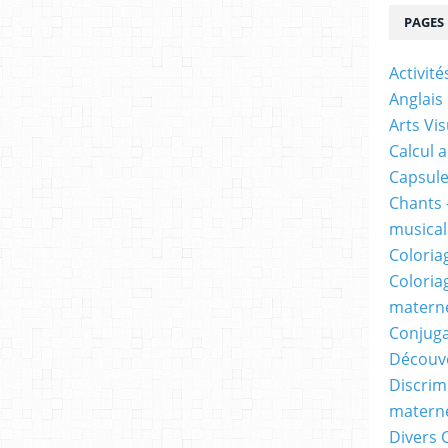
PAGES
Activit
Anglais
Arts Vis
Calcul 
Capsule
Chants 
musicale
Coloria
Coloria
materne
Conjuga
Découv
Discrimi
materne
Divers 