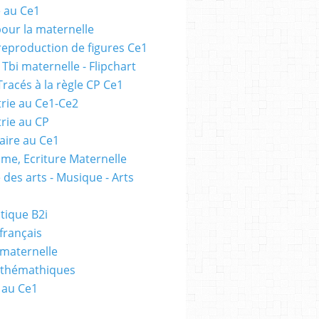
e au Ce1
pour la maternelle
 reproduction de figures Ce1
 Tbi maternelle - Flipchart
Tracés à la règle CP Ce1
rie au Ce1-Ce2
rie au CP
ire au Ce1
me, Ecriture Maternelle
 des arts - Musique - Arts
tique B2i
français
 maternelle
athémathiques
 au Ce1