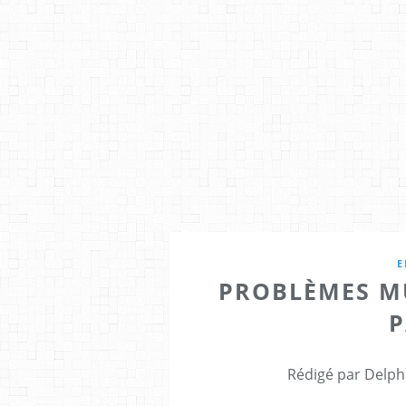
E
PROBLÈMES MU
P
Rédigé par Delph