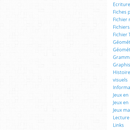
Ecritur
Fiches 
Fichier
Fichiers
Fichier 
Géomét
Géomét
Gramma
Graphis
Histoire
visuels
Informa
Jeux en 
Jeux en
Jeux m
Lecture
Links