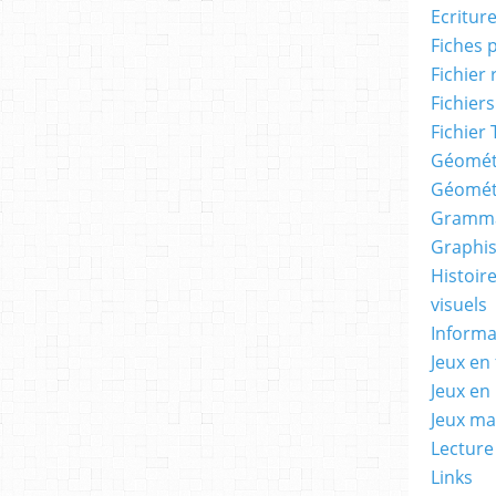
Ecritur
Fiches 
Fichier
Fichiers
Fichier 
Géomét
Géomét
Gramma
Graphis
Histoire
visuels
Informa
Jeux en 
Jeux en
Jeux m
Lecture
Links