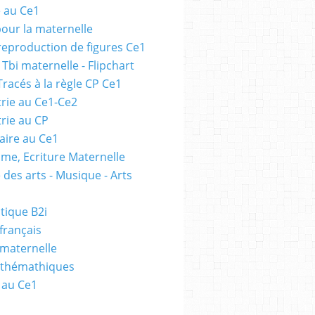
e au Ce1
pour la maternelle
 reproduction de figures Ce1
 Tbi maternelle - Flipchart
Tracés à la règle CP Ce1
rie au Ce1-Ce2
rie au CP
ire au Ce1
me, Ecriture Maternelle
 des arts - Musique - Arts
tique B2i
français
 maternelle
athémathiques
 au Ce1