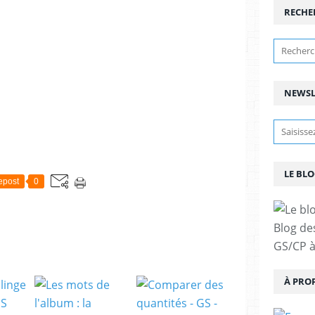
RECHE
NEWSL
LE BLO
epost
0
Blog de
GS/CP à
À PRO