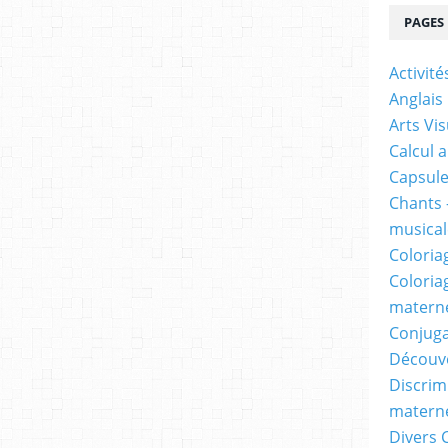
PAGES
Activit
Anglais
Arts Vis
Calcul 
Capsule
Chants 
musicale
Coloria
Coloria
materne
Conjuga
Découv
Discrimi
materne
Divers 