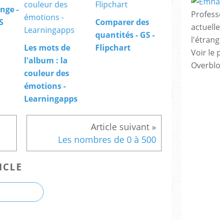
nge -
Profess
S
Comparer des
actuell
quantités - GS -
l'étrang
Les mots de
Flipchart
Voir le 
l'album : la
Overbl
couleur des
émotions -
Learningapps
Les nombres de 0 à 500
ICLE