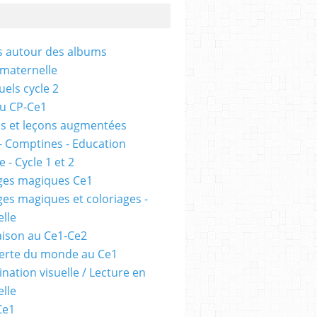
és autour des albums
 maternelle
uels cycle 2
au CP-Ce1
s et leçons augmentées
- Comptines - Education
 - Cycle 1 et 2
ges magiques Ce1
ges magiques et coloriages -
lle
ison au Ce1-Ce2
erte du monde au Ce1
nation visuelle / Lecture en
lle
Ce1