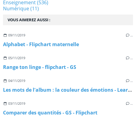
Enseignement
(536)
Numérique
(11)
VOUS AIMEREZ AUSSI :
09/11/2019
…
Alphabet - Flipchart maternelle
05/11/2019
…
Range ton linge - flipchart - GS
04/11/2019
…
Les mots de l'album : la couleur des émotions - Learningapps
03/11/2019
…
Comparer des quantités - GS - Flipchart