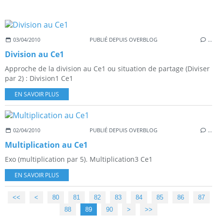
03/04/2010
PUBLIÉ DEPUIS OVERBLOG
…
Division au Ce1
Approche de la division au Ce1 ou situation de partage (Diviser
par 2) : Division1 Ce1
EN SAVOIR PLUS
02/04/2010
PUBLIÉ DEPUIS OVERBLOG
…
Multiplication au Ce1
Exo (multiplication par 5). Multiplication3 Ce1
EN SAVOIR PLUS
<<
<
10
20
30
40
50
60
70
80
81
82
83
84
85
86
87
88
89
90
100
>
>>