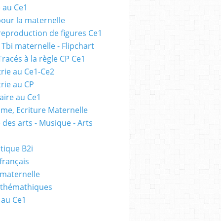
e au Ce1
pour la maternelle
 reproduction de figures Ce1
 Tbi maternelle - Flipchart
Tracés à la règle CP Ce1
rie au Ce1-Ce2
rie au CP
ire au Ce1
me, Ecriture Maternelle
 des arts - Musique - Arts
tique B2i
français
 maternelle
athémathiques
 au Ce1