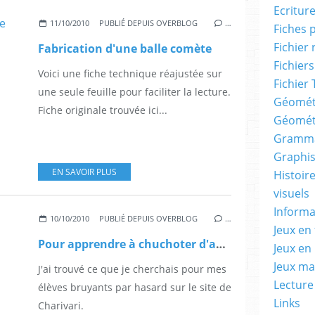
Ecritur
11/10/2010
PUBLIÉ DEPUIS OVERBLOG
…
Fiches 
Fichier
Fabrication d'une balle comète
Fichiers
Voici une fiche technique réajustée sur
Fichier 
une seule feuille pour faciliter la lecture.
Géomét
Fiche originale trouvée ici...
Géomét
Gramma
Graphis
EN SAVOIR PLUS
Histoire
visuels
Informa
10/10/2010
PUBLIÉ DEPUIS OVERBLOG
…
Jeux en 
Pour apprendre à chuchoter d'après Charivari
Jeux en
Jeux m
J'ai trouvé ce que je cherchais pour mes
Lecture
élèves bruyants par hasard sur le site de
Links
Charivari.