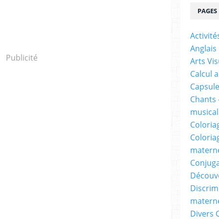
PAGES
Activit
Anglais
Publicité
Arts Vis
Calcul 
Capsule
Chants 
musicale
Coloria
Coloria
materne
Conjuga
Découv
Discrimi
materne
Divers 