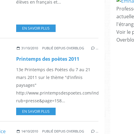
élèves en français et...
Profess
actuell
l'étrang
EN SAVOIR PLUS
Voir le 
Overbl
31/10/2010
PUBLIÉ DEPUIS OVERBLOG
…
Printemps des poètes 2011
13e Printemps des Poètes du 7 au 21
mars 2011 sur le thème "d'infinis
paysages"
http://www.printempsdespoetes.com/index.php?
rub=presse&page=158...
EN SAVOIR PLUS
14/10/2010
PUBLIÉ DEPUIS OVERBLOG
…