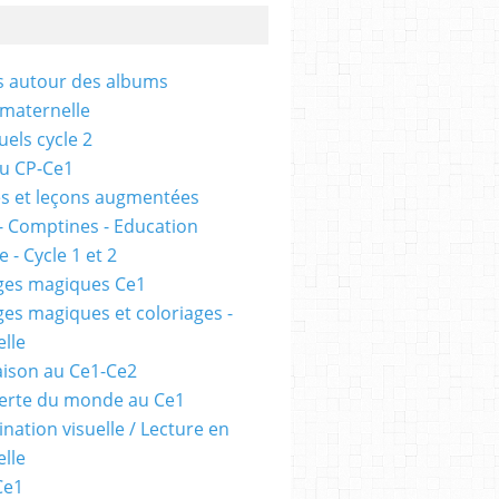
és autour des albums
 maternelle
uels cycle 2
au CP-Ce1
s et leçons augmentées
- Comptines - Education
 - Cycle 1 et 2
ges magiques Ce1
ges magiques et coloriages -
lle
ison au Ce1-Ce2
erte du monde au Ce1
nation visuelle / Lecture en
lle
Ce1