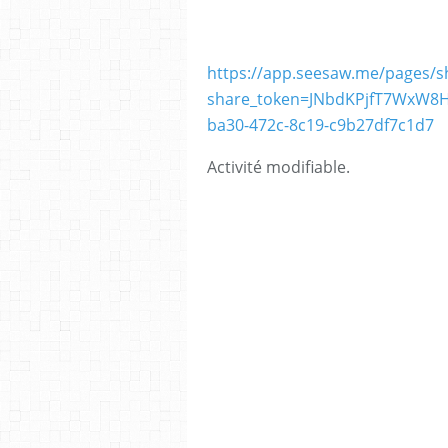
https://app.seesaw.me/pages/sh
share_token=JNbdKPjfT7WxW8
ba30-472c-8c19-c9b27df7c1d7
Activité modifiable.