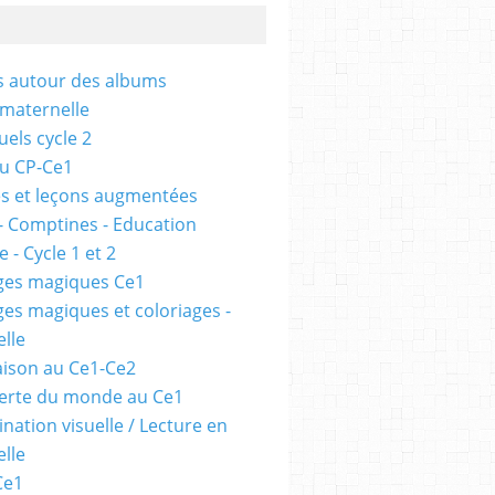
és autour des albums
 maternelle
uels cycle 2
au CP-Ce1
s et leçons augmentées
- Comptines - Education
 - Cycle 1 et 2
ges magiques Ce1
ges magiques et coloriages -
lle
ison au Ce1-Ce2
erte du monde au Ce1
nation visuelle / Lecture en
lle
Ce1