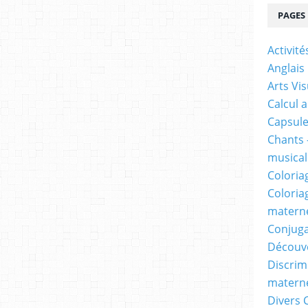
PAGES
Activit
Anglais
Arts Vis
Calcul 
Capsule
Chants 
musicale
Coloria
Coloria
materne
Conjuga
Découv
Discrimi
materne
Divers 