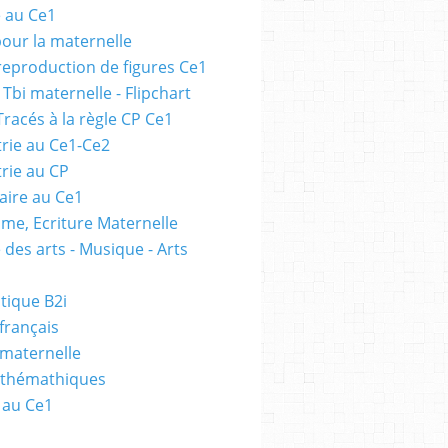
e au Ce1
pour la maternelle
 reproduction de figures Ce1
 Tbi maternelle - Flipchart
Tracés à la règle CP Ce1
rie au Ce1-Ce2
rie au CP
ire au Ce1
me, Ecriture Maternelle
 des arts - Musique - Arts
tique B2i
français
 maternelle
athémathiques
 au Ce1