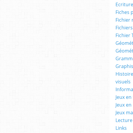
Ecritur
Fiches 
Fichier
Fichiers
Fichier 
Géomét
Géomét
Gramma
Graphis
Histoire
visuels
Informa
Jeux en 
Jeux en
Jeux m
Lecture
Links