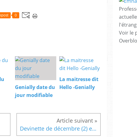
Profess
epost
0
actuell
l'étrang
Voir le 
Overbl
du
La maitresse dit
Genially date du
Hello -Genially
jour modifiable
Devinette de décembre (2) et activité sur Seesaw