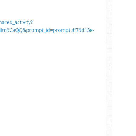
ared_activity?
Hlm9CaQQ&prompt_id=prompt.4f79d13e-