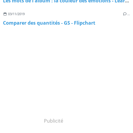
Les mots de l'album : la couleur des émotions - Learningapps
03/11/2019
…
Comparer des quantités - GS - Flipchart
Publicité