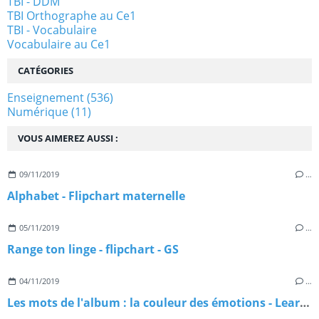
TBI - DDM
TBI Orthographe au Ce1
TBI - Vocabulaire
Vocabulaire au Ce1
CATÉGORIES
Enseignement
(536)
Numérique
(11)
VOUS AIMEREZ AUSSI :
09/11/2019
…
Alphabet - Flipchart maternelle
05/11/2019
…
Range ton linge - flipchart - GS
04/11/2019
…
Les mots de l'album : la couleur des émotions - Learningapps