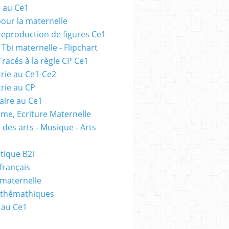
e au Ce1
pour la maternelle
 reproduction de figures Ce1
 Tbi maternelle - Flipchart
Tracés à la règle CP Ce1
rie au Ce1-Ce2
rie au CP
ire au Ce1
me, Ecriture Maternelle
 des arts - Musique - Arts
tique B2i
français
 maternelle
athémathiques
 au Ce1