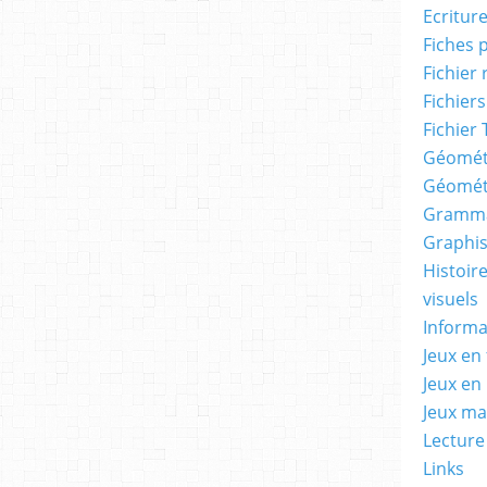
Ecritur
Fiches 
Fichier
Fichiers
Fichier 
Géomét
Géomét
Gramma
Graphis
Histoire
visuels
Informa
Jeux en 
Jeux en
Jeux m
Lecture
Links