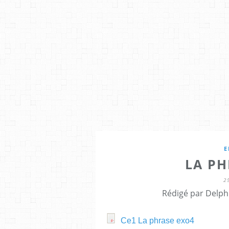
E
LA PH
2
Rédigé par Delph
Ce1 La phrase exo4