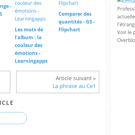
nge -
Profess
S
Comparer des
actuell
quantités - GS -
l'étrang
Les mots de
Flipchart
Voir le 
l'album : la
Overbl
couleur des
émotions -
Learningapps
La phrase au Ce1
ICLE