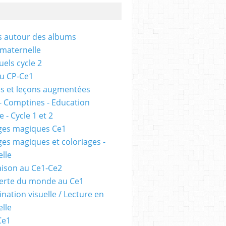
és autour des albums
 maternelle
uels cycle 2
au CP-Ce1
s et leçons augmentées
- Comptines - Education
 - Cycle 1 et 2
ges magiques Ce1
ges magiques et coloriages -
lle
ison au Ce1-Ce2
erte du monde au Ce1
nation visuelle / Lecture en
lle
Ce1