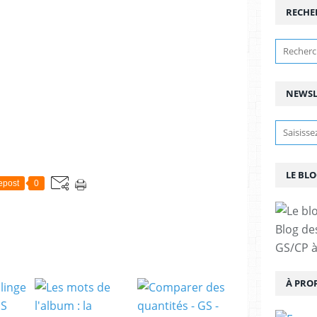
RECHE
NEWSL
LE BLO
epost
0
Blog de
GS/CP à
À PRO