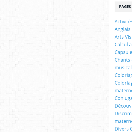
PAGES
Activit
Anglais
Arts Vis
Calcul 
Capsule
Chants 
musicale
Coloria
Coloria
materne
Conjuga
Découv
Discrimi
materne
Divers 