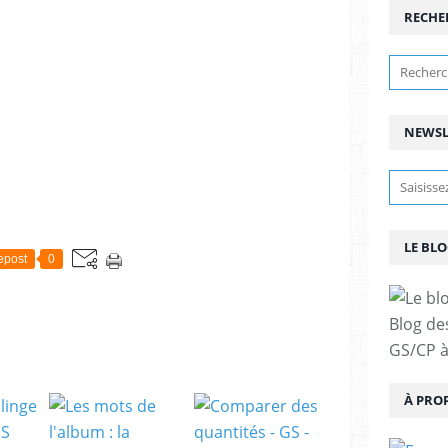
RECHE
NEWSL
LE BLO
epost
0
Blog de
GS/CP à
À PRO