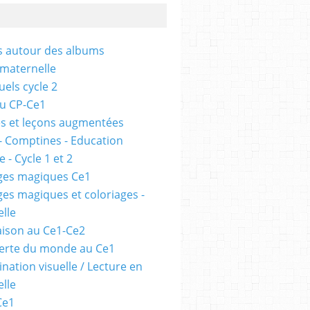
és autour des albums
 maternelle
uels cycle 2
au CP-Ce1
s et leçons augmentées
- Comptines - Education
 - Cycle 1 et 2
ges magiques Ce1
ges magiques et coloriages -
lle
ison au Ce1-Ce2
erte du monde au Ce1
nation visuelle / Lecture en
lle
Ce1