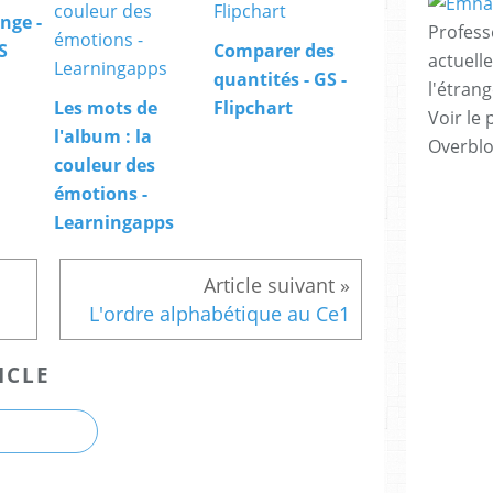
nge -
Profess
S
Comparer des
actuell
quantités - GS -
l'étrang
Les mots de
Flipchart
Voir le 
l'album : la
Overbl
couleur des
émotions -
Learningapps
L'ordre alphabétique au Ce1
ICLE