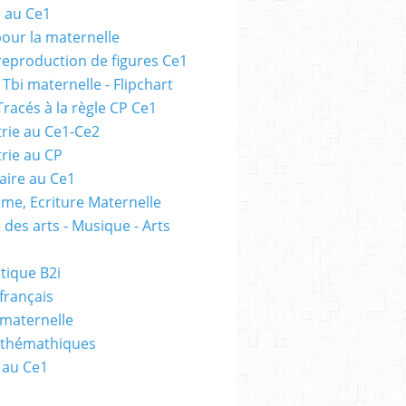
e au Ce1
pour la maternelle
 reproduction de figures Ce1
 Tbi maternelle - Flipchart
Tracés à la règle CP Ce1
rie au Ce1-Ce2
rie au CP
ire au Ce1
me, Ecriture Maternelle
 des arts - Musique - Arts
tique B2i
français
 maternelle
athémathiques
 au Ce1