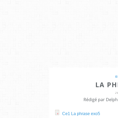
E
LA PH
2
Rédigé par Delph
Ce1 La phrase exo5