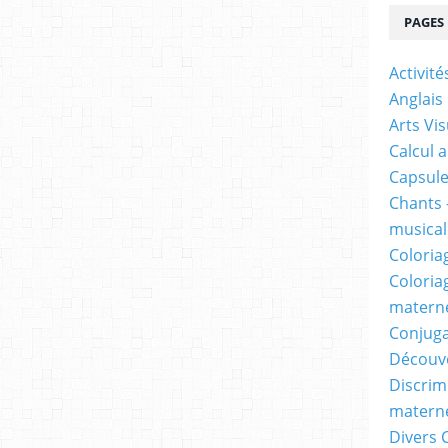
PAGES
Activit
Anglais
Arts Vis
Calcul 
Capsule
Chants 
musicale
Coloria
Coloria
materne
Conjuga
Découv
Discrimi
materne
Divers 