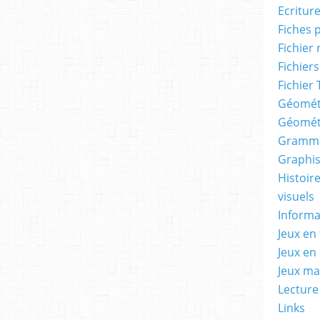
Ecritur
Fiches 
Fichier
Fichiers
Fichier 
Géomét
Géomét
Gramma
Graphis
Histoire
visuels
Informa
Jeux en 
Jeux en
Jeux m
Lecture
Links