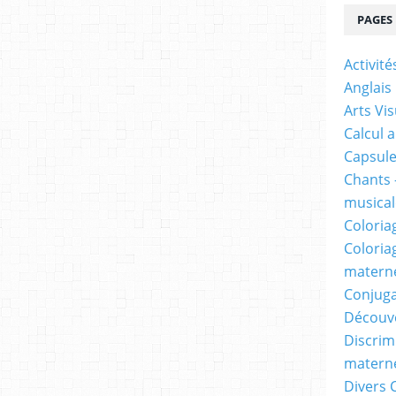
PAGES
Activit
Anglais
Arts Vis
Calcul 
Capsule
Chants 
musicale
Coloria
Coloria
materne
Conjuga
Découv
Discrimi
materne
Divers 