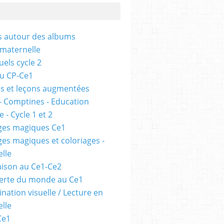
és autour des albums
 maternelle
uels cycle 2
au CP-Ce1
s et leçons augmentées
- Comptines - Education
 - Cycle 1 et 2
ges magiques Ce1
ges magiques et coloriages -
lle
ison au Ce1-Ce2
erte du monde au Ce1
nation visuelle / Lecture en
lle
Ce1