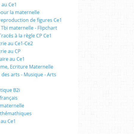
e au Ce1
pour la maternelle
 reproduction de figures Ce1
 Tbi maternelle - Flipchart
Tracés à la règle CP Ce1
rie au Ce1-Ce2
rie au CP
ire au Ce1
me, Ecriture Maternelle
 des arts - Musique - Arts
tique B2i
français
 maternelle
athémathiques
 au Ce1