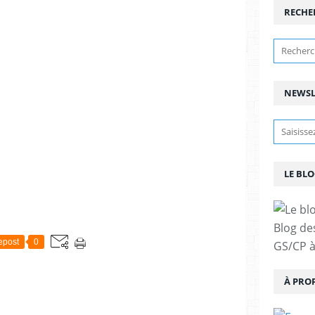
RECHE
NEWSL
LE BLO
Blog de
epost
0
GS/CP à
À PRO