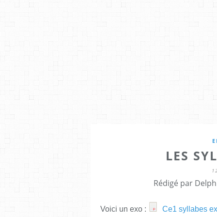
E
LES SY
1
Rédigé par Delph
Voici un exo :
Ce1 syllabes e