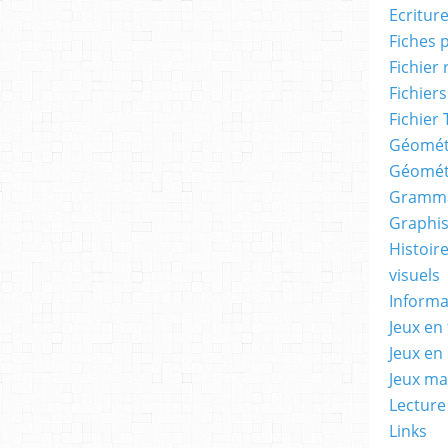
Ecritur
Fiches 
Fichier
Fichiers
Fichier 
Géomét
Géomét
Gramma
Graphis
Histoire
visuels
Informa
Jeux en 
Jeux en
Jeux m
Lecture
Links