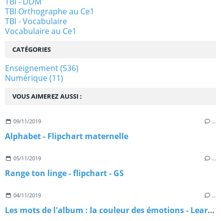
TBI - DDM
TBI Orthographe au Ce1
TBI - Vocabulaire
Vocabulaire au Ce1
CATÉGORIES
Enseignement
(536)
Numérique
(11)
VOUS AIMEREZ AUSSI :
09/11/2019
…
Alphabet - Flipchart maternelle
05/11/2019
…
Range ton linge - flipchart - GS
04/11/2019
…
Les mots de l'album : la couleur des émotions - Learningapps