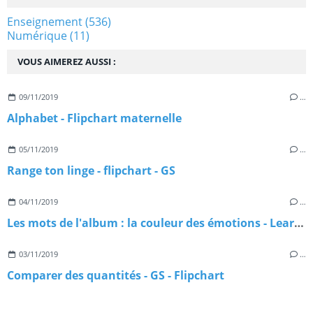
Enseignement
(536)
Numérique
(11)
VOUS AIMEREZ AUSSI :
09/11/2019
…
Alphabet - Flipchart maternelle
05/11/2019
…
Range ton linge - flipchart - GS
04/11/2019
…
Les mots de l'album : la couleur des émotions - Learningapps
03/11/2019
…
Comparer des quantités - GS - Flipchart