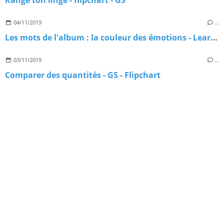
Range ton linge - flipchart - GS
04/11/2019
…
Les mots de l'album : la couleur des émotions - Learningapps
03/11/2019
…
Comparer des quantités - GS - Flipchart