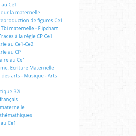
e au Ce1
pour la maternelle
 reproduction de figures Ce1
 Tbi maternelle - Flipchart
Tracés à la règle CP Ce1
rie au Ce1-Ce2
rie au CP
ire au Ce1
me, Ecriture Maternelle
 des arts - Musique - Arts
tique B2i
français
 maternelle
athémathiques
 au Ce1