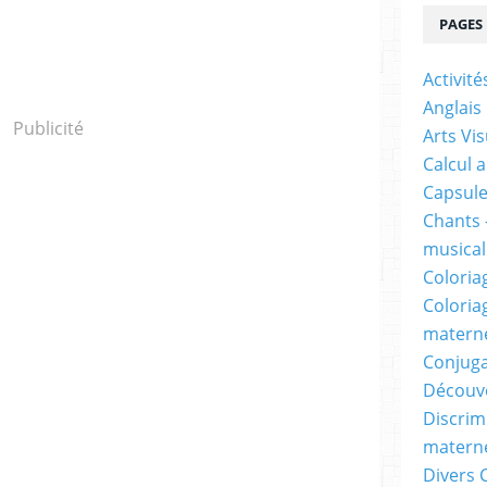
PAGES
Activit
Anglais
Publicité
Arts Vis
Calcul 
Capsule
Chants 
musicale
Coloria
Coloria
materne
Conjuga
Découv
Discrimi
materne
Divers 