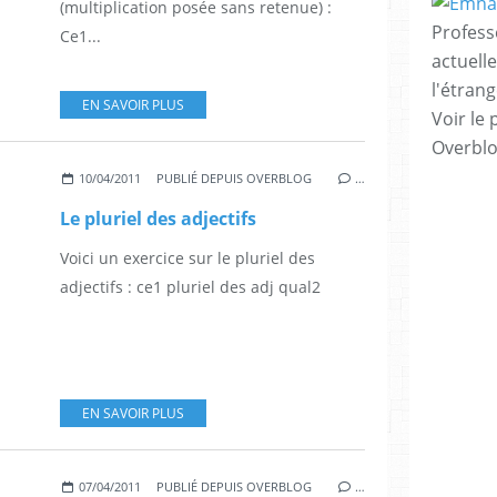
(multiplication posée sans retenue) :
Profess
Ce1...
actuell
l'étrang
EN SAVOIR PLUS
Voir le 
Overbl
10/04/2011
PUBLIÉ DEPUIS OVERBLOG
…
Le pluriel des adjectifs
Voici un exercice sur le pluriel des
adjectifs : ce1 pluriel des adj qual2
EN SAVOIR PLUS
07/04/2011
PUBLIÉ DEPUIS OVERBLOG
…