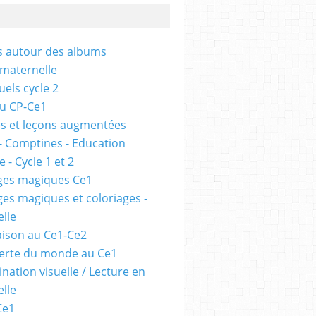
és autour des albums
 maternelle
uels cycle 2
au CP-Ce1
s et leçons augmentées
- Comptines - Education
 - Cycle 1 et 2
ges magiques Ce1
ges magiques et coloriages -
lle
ison au Ce1-Ce2
erte du monde au Ce1
nation visuelle / Lecture en
lle
Ce1