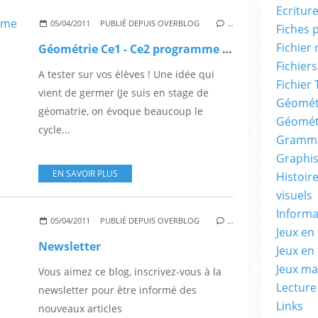
Ecritur
05/04/2011
PUBLIÉ DEPUIS OVERBLOG
…
Fiches 
Fichier
Géométrie Ce1 - Ce2 programme de construction
Fichiers
A tester sur vos élèves ! Une idée qui
Fichier 
vient de germer (Je suis en stage de
Géomét
géomatrie, on évoque beaucoup le
Géomét
cycle...
Gramma
Graphis
EN SAVOIR PLUS
Histoire
visuels
Informa
05/04/2011
PUBLIÉ DEPUIS OVERBLOG
…
Jeux en 
Newsletter
Jeux en
Jeux m
Vous aimez ce blog, inscrivez-vous à la
Lecture
newsletter pour être informé des
Links
nouveaux articles