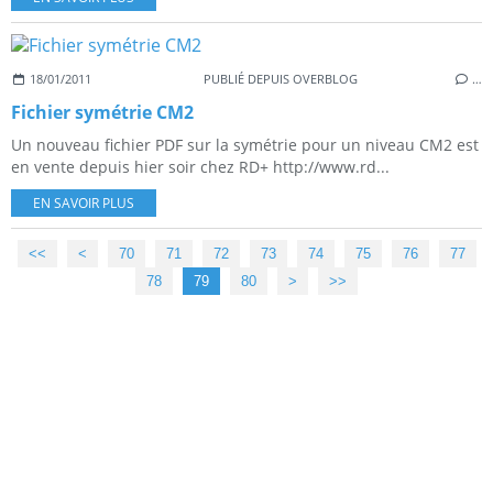
18/01/2011
PUBLIÉ DEPUIS OVERBLOG
…
Fichier symétrie CM2
Un nouveau fichier PDF sur la symétrie pour un niveau CM2 est
en vente depuis hier soir chez RD+ http://www.rd...
EN SAVOIR PLUS
<<
<
10
20
30
40
50
60
70
71
72
73
74
75
76
77
78
79
80
90
100
>
>>