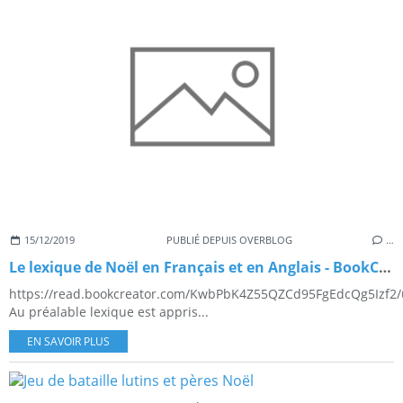
15/12/2019
PUBLIÉ DEPUIS OVERBLOG
…
Le lexique de Noël en Français et en Anglais - BookCreator
https://read.bookcreator.com/KwbPbK4Z55QZCd95FgEdcQg5Iz
Au préalable lexique est appris...
EN SAVOIR PLUS