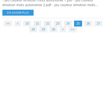
- jeu couleur émotion mots autonomie 1.pdf - jeu couleur
émotion mots autonomie 2.pdf - jeu couleur émotion mots...
EN SAVOIR PLUS
<<
<
10
20
21
22
23
24
25
26
27
28
29
30
40
50
60
70
80
90
100
>
>>