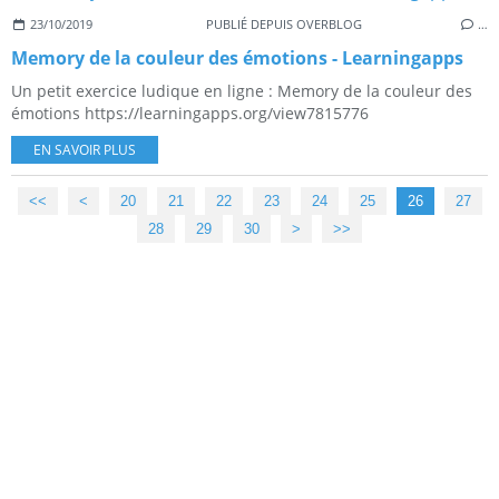
23/10/2019
PUBLIÉ DEPUIS OVERBLOG
…
Memory de la couleur des émotions - Learningapps
Un petit exercice ludique en ligne : Memory de la couleur des
émotions https://learningapps.org/view7815776
EN SAVOIR PLUS
<<
<
10
20
21
22
23
24
25
26
27
28
29
30
40
50
60
70
80
90
100
>
>>