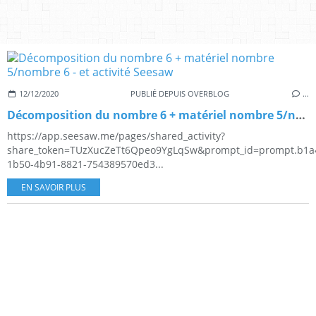
12/12/2020
PUBLIÉ DEPUIS OVERBLOG
…
Décomposition du nombre 6 + matériel nombre 5/nombre 6 - et activité Seesaw
https://app.seesaw.me/pages/shared_activity?
share_token=TUzXucZeTt6Qpeo9YgLqSw&prompt_id=prompt.b1a
1b50-4b91-8821-754389570ed3...
EN SAVOIR PLUS