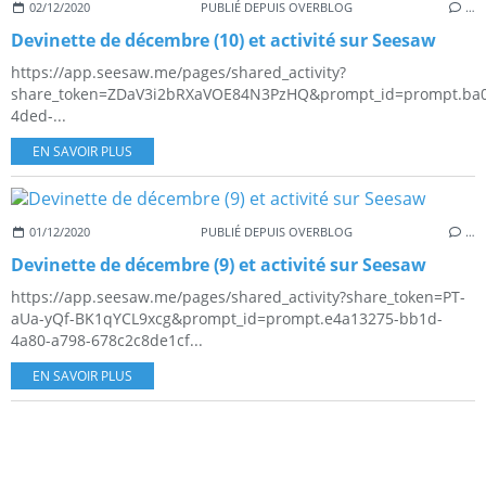
02/12/2020
PUBLIÉ DEPUIS OVERBLOG
…
Devinette de décembre (10) et activité sur Seesaw
https://app.seesaw.me/pages/shared_activity?
share_token=ZDaV3i2bRXaVOE84N3PzHQ&prompt_id=prompt.ba
4ded-...
EN SAVOIR PLUS
01/12/2020
PUBLIÉ DEPUIS OVERBLOG
…
Devinette de décembre (9) et activité sur Seesaw
https://app.seesaw.me/pages/shared_activity?share_token=PT-
aUa-yQf-BK1qYCL9xcg&prompt_id=prompt.e4a13275-bb1d-
4a80-a798-678c2c8de1cf...
EN SAVOIR PLUS