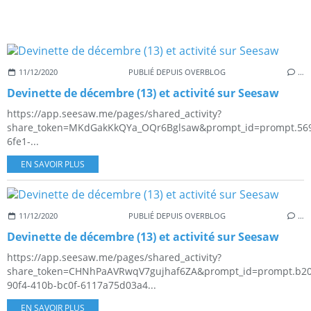
11/12/2020
PUBLIÉ DEPUIS OVERBLOG
…
Devinette de décembre (13) et activité sur Seesaw
https://app.seesaw.me/pages/shared_activity?
share_token=MKdGakKkQYa_OQr6Bglsaw&prompt_id=prompt.569
6fe1-...
EN SAVOIR PLUS
11/12/2020
PUBLIÉ DEPUIS OVERBLOG
…
Devinette de décembre (13) et activité sur Seesaw
https://app.seesaw.me/pages/shared_activity?
share_token=CHNhPaAVRwqV7gujhaf6ZA&prompt_id=prompt.b2
90f4-410b-bc0f-6117a75d03a4...
EN SAVOIR PLUS