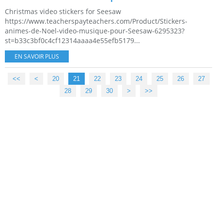
Christmas video stickers for Seesaw
https://www.teacherspayteachers.com/Product/Stickers-
animes-de-Noel-video-musique-pour-Seesaw-6295323?
st=b33c3bf0c4cf12314aaaa4e55efb5179...
EN SAVOIR PLUS
<<
<
10
20
21
22
23
24
25
26
27
28
29
30
40
50
60
70
80
90
100
>
>>