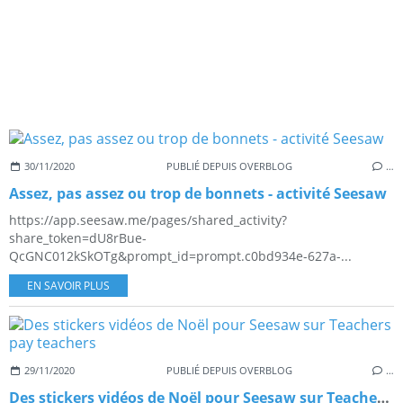
30/11/2020
PUBLIÉ DEPUIS OVERBLOG
…
Assez, pas assez ou trop de bonnets - activité Seesaw
https://app.seesaw.me/pages/shared_activity?
share_token=dU8rBue-
QcGNC012kSkOTg&prompt_id=prompt.c0bd934e-627a-...
EN SAVOIR PLUS
29/11/2020
PUBLIÉ DEPUIS OVERBLOG
…
Des stickers vidéos de Noël pour Seesaw sur Teachers pay teachers