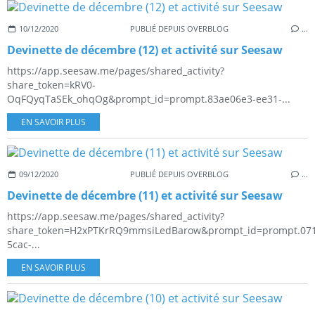
10/12/2020
PUBLIÉ DEPUIS OVERBLOG
…
Devinette de décembre (12) et activité sur Seesaw
https://app.seesaw.me/pages/shared_activity?
share_token=kRV0-
OqFQyqTaSEk_ohqOg&prompt_id=prompt.83ae06e3-ee31-...
EN SAVOIR PLUS
09/12/2020
PUBLIÉ DEPUIS OVERBLOG
…
Devinette de décembre (11) et activité sur Seesaw
https://app.seesaw.me/pages/shared_activity?
share_token=H2xPTKrRQ9mmsiLedBarow&prompt_id=prompt.071
5cac-...
EN SAVOIR PLUS