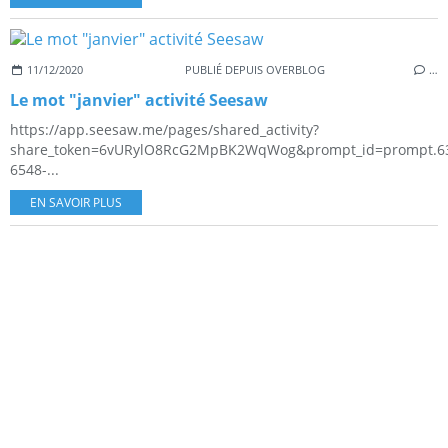
11/12/2020
PUBLIÉ DEPUIS OVERBLOG
…
Le mot "janvier" activité Seesaw
https://app.seesaw.me/pages/shared_activity?
share_token=6vURylO8RcG2MpBK2WqWog&prompt_id=prompt.6
6548-...
EN SAVOIR PLUS