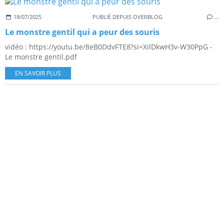
18/07/2025
PUBLIÉ DEPUIS OVERBLOG
…
Le monstre gentil qui a peur des souris
vidéo : https://youtu.be/8eB0DdvFTE8?si=XilDkwH3v-W30PpG -
Le monstre gentil.pdf
EN SAVOIR PLUS