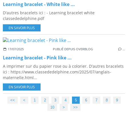
Learning bracelet - White like ...
D'autres bracelets ici : - Learning bracelet white
classededelphine.pdf
EN SAVOIR PLUS
17/07/2025
PUBLIÉ DEPUIS OVERBLOG
…
Learning bracelet - Pink like ...
A imprimer sur du papier rose ou à colorier. D'autres bracelets
ici : https://www.classededelphine.com/2025/07/anglais-
maternelle.html...
EN SAVOIR PLUS
<<
<
1
2
3
4
5
6
7
8
9
10
20
30
40
50
60
70
80
90
100
>
>>