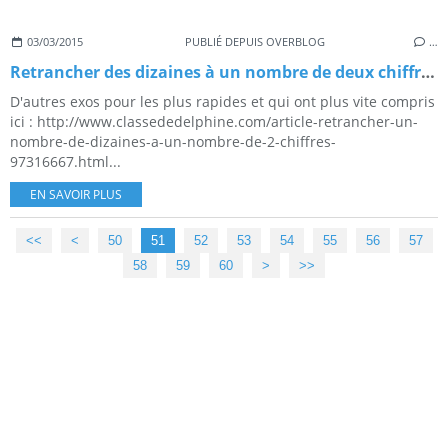
03/03/2015
PUBLIÉ DEPUIS OVERBLOG
…
Retrancher des dizaines à un nombre de deux chiffres.
D'autres exos pour les plus rapides et qui ont plus vite compris
ici : http://www.classededelphine.com/article-retrancher-un-
nombre-de-dizaines-a-un-nombre-de-2-chiffres-
97316667.html...
EN SAVOIR PLUS
<<
<
10
20
30
40
50
51
52
53
54
55
56
57
58
59
60
70
80
90
100
>
>>