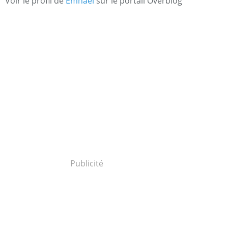
Voir le profil de
Emnael
sur le portail Overblog
Publicité