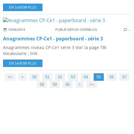
EN SAVOIR PLUS
10/06/2014
PUBLIÉ DEPUIS OVERBLOG
…
Anagrammes CP-Ce1 - paperboard - série 3
Anagrammes niveau CP-Ce1 série 3 Voir la page TBI
Vocabulaire : link
EN SAVOIR PLUS
<<
<
10
20
30
40
50
51
52
53
54
55
56
57
58
59
60
70
80
90
100
>
>>